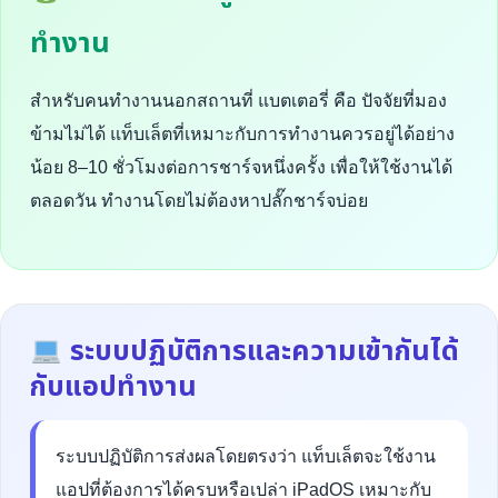
ทำงาน
สำหรับคนทำงานนอกสถานที่ แบตเตอรี่ คือ ปัจจัยที่มอง
ข้ามไม่ได้ แท็บเล็ตที่เหมาะกับการทำงานควรอยู่ได้อย่าง
น้อย 8–10 ชั่วโมงต่อการชาร์จหนึ่งครั้ง เพื่อให้ใช้งานได้
ตลอดวัน ทำงานโดยไม่ต้องหาปลั๊กชาร์จบ่อย
ระบบปฏิบัติการและความเข้ากันได้
กับแอปทำงาน
ระบบปฏิบัติการส่งผลโดยตรงว่า แท็บเล็ตจะใช้งาน
แอปที่ต้องการได้ครบหรือเปล่า iPadOS เหมาะกับ