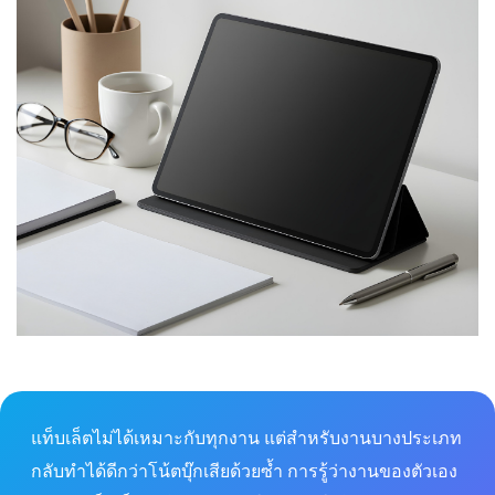
แท็บเล็ตไม่ได้เหมาะกับทุกงาน แต่สำหรับงานบางประเภท
กลับทำได้ดีกว่าโน้ตบุ๊กเสียด้วยซ้ำ การรู้ว่างานของตัวเอง