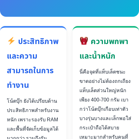
ประสิทธิภาพ
ความพกพา
และความ
และน้ำหนัก
สามารถในการ
นี่คือจุดที่แท็บเล็ตชนะ
ขาดอย่างไม่ต้องถกเถียง
ทำงาน
แท็บเล็ตส่วนใหญ่หนัก
เพียง 400-700 กรัม เบา
โน้ตบุ๊ก ยังได้เปรียบด้าน
กว่าโน้ตบุ๊กเกือบเท่าตัว
ประสิทธิภาพสำหรับงาน
บางรุ่นบางและเล็กพอใส่
หนัก เพราะรองรับ RAM
กระเป๋าถือได้สบาย
และพื้นที่จัดเก็บข้อมูลได้
เหมาะมากสำหรับคนที่
มากกว่า รวมถึงรัน