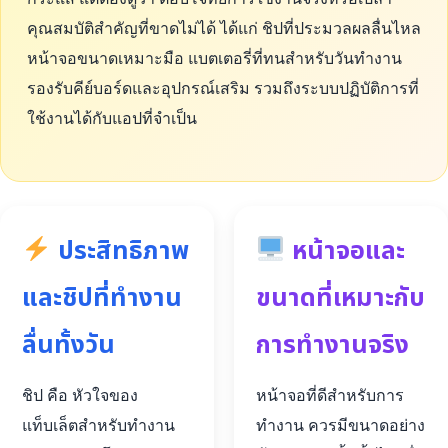
คุณสมบัติสำคัญที่ขาดไม่ได้ ได้แก่ ชิปที่ประมวลผลลื่นไหล
หน้าจอขนาดเหมาะมือ แบตเตอรี่ที่ทนสำหรับวันทำงาน
รองรับคีย์บอร์ดและอุปกรณ์เสริม รวมถึงระบบปฏิบัติการที่
ใช้งานได้กับแอปที่จำเป็น
ประสิทธิภาพ
หน้าจอและ
และชิปที่ทำงาน
ขนาดที่เหมาะกับ
ลื่นทั้งวัน
การทำงานจริง
ชิป คือ หัวใจของ
หน้าจอที่ดีสำหรับการ
แท็บเล็ตสำหรับทำงาน
ทำงาน ควรมีขนาดอย่าง