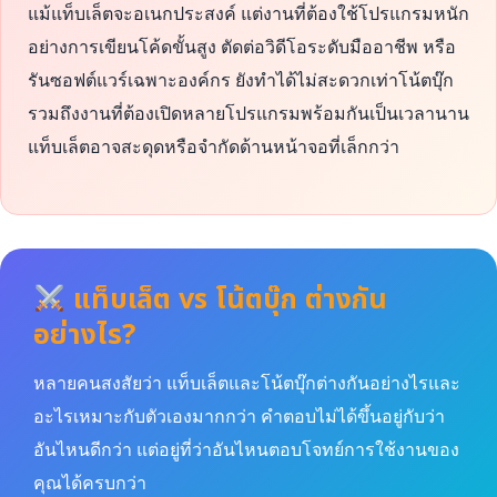
แม้แท็บเล็ตจะอเนกประสงค์ แต่งานที่ต้องใช้โปรแกรมหนัก
อย่างการเขียนโค้ดขั้นสูง ตัดต่อวิดีโอระดับมืออาชีพ หรือ
รันซอฟต์แวร์เฉพาะองค์กร ยังทำได้ไม่สะดวกเท่าโน้ตบุ๊ก
รวมถึงงานที่ต้องเปิดหลายโปรแกรมพร้อมกันเป็นเวลานาน
แท็บเล็ตอาจสะดุดหรือจำกัดด้านหน้าจอที่เล็กกว่า
แท็บเล็ต vs โน้ตบุ๊ก ต่างกัน
อย่างไร?
หลายคนสงสัยว่า แท็บเล็ตและโน้ตบุ๊กต่างกันอย่างไรและ
อะไรเหมาะกับตัวเองมากกว่า คำตอบไม่ได้ขึ้นอยู่กับว่า
อันไหนดีกว่า แต่อยู่ที่ว่าอันไหนตอบโจทย์การใช้งานของ
คุณได้ครบกว่า