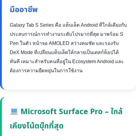
มืออาชีพ
Galaxy Tab S Series คือ แท็บเล็ต Android ที่ใกล้เคียงกับ
ประสบการณ์การทำงานระดับโปรมากที่สุด มาพร้อม S
Pen ในตัว หน้าจอ AMOLED สว่างคมชัด และรองรับ
DeX Mode ที่เปลี่ยนแท็บเล็ตให้กลายเป็นเดสก์ท็อปได้
ทันที เหมาะสำหรับคนที่อยู่ใน Ecosystem Android และ
ต้องการความยืดหยุ่นในการใช้งาน
Microsoft Surface Pro – ใกล้
เคียงโน้ตบุ๊กที่สุด