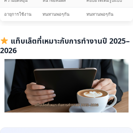
ความยืดหยุ่น
หน้าจอสัมผัส
คีย์บอร์ดเต็มรูปแบบ
อายุการใช้งาน
ทนทานพอๆกัน
ทนทานพอๆกัน
แท็บเล็ตที่เหมาะกับการทำงานปี 2025–
2026