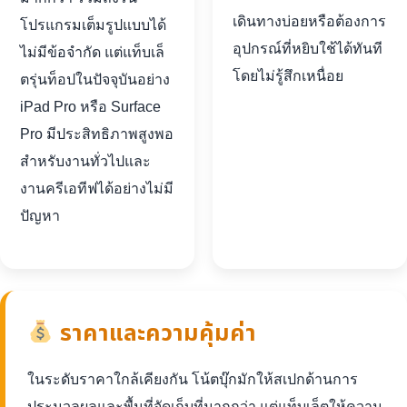
เดินทางบ่อยหรือต้องการ
โปรแกรมเต็มรูปแบบได้
อุปกรณ์ที่หยิบใช้ได้ทันที
ไม่มีข้อจำกัด แต่แท็บเล็
โดยไม่รู้สึกเหนื่อย
ตรุ่นท็อปในปัจจุบันอย่าง
iPad Pro หรือ Surface
Pro มีประสิทธิภาพสูงพอ
สำหรับงานทั่วไปและ
งานครีเอทีฟได้อย่างไม่มี
ปัญหา
ราคาและความคุ้มค่า
ในระดับราคาใกล้เคียงกัน โน้ตบุ๊กมักให้สเปกด้านการ
ประมวลผลและพื้นที่จัดเก็บที่มากกว่า แต่แท็บเล็ตให้ความ