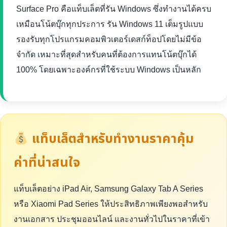
Surface Pro คือแท็บเล็ตที่รัน Windows ซึ่งทำงานได้ครบ
เหมือนโน้ตบุ๊กทุกประการ รัน Windows 11 เต็มรูปแบบ
รองรับทุกโปรแกรมคอมพิวเตอร์เดสก์ท็อปโดยไม่มีข้อ
จำกัด เหมาะที่สุดสำหรับคนที่ต้องการแทนโน้ตบุ๊กได้
100% โดยเฉพาะองค์กรที่ใช้ระบบ Windows เป็นหลัก
แท็บเล็ตสำหรับทำงานราคาคุ้ม
ค่าที่น่าสนใจ
แท็บเล็ตอย่าง iPad Air, Samsung Galaxy Tab A Series
หรือ Xiaomi Pad Series ให้ประสิทธิภาพเพียงพอสำหรับ
งานเอกสาร ประชุมออนไลน์ และงานทั่วไปในราคาที่เข้า